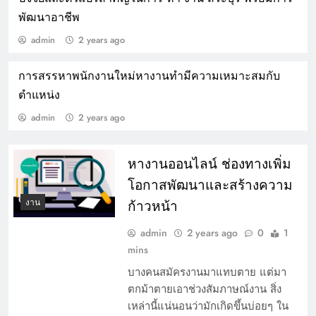
พัฒนาอาชีพ
admin
2 years ago
การสรรหาพนักงานใหม่หางานทํามีความเหมาะสมกับ
ทิศทางการ หางานพาร์ทไทม์ กับอาชีพและ
ตำแหน่ง￼
ตำแหน่งงานยอดนิยม
admin
2 years ago
หางานออนไลน์ ช่องทางเพิ่ม
โอกาสพัฒนาและสร้างความ
งาน
ก้าวหน้า
admin
2 years ago
0
1
mins
บางคนสมัครงานมาแทบตาย แต่มา
ตกม้าตายเอาช่วงสัมภาษณ์งาน สิ่ง
เหล่านี้แน่นอนว่ามักเกิดขึ้นบ่อยๆ ใน
เทคนิคการเขียนใบงานที่น่าจะเป็นประโยชน์มาก