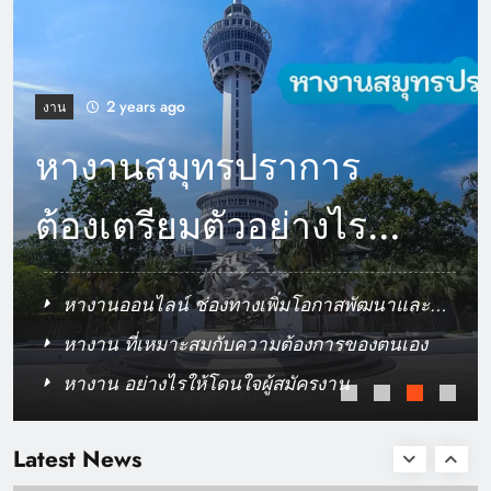
แนวความคิดการออกแบบ ฟาร์มกุ้งมังกร ให้
สามารถขยายพันธุ์ได้รวดเร็ว￼
2 years ago
งาน
หางานสมุทรปราการ
ต้องเตรียมตัวอย่างไร
ก่อนสมัครงาน
หางานออนไลน์ ช่องทางเพิ่มโอกาสพัฒนาและ
สร้างความก้าวหน้า
หางาน ที่เหมาะสมกับความต้องการของตนเอง
หางาน อย่างไรให้โดนใจผู้สมัครงาน
การนำเทคโนโลยีเกี่ยวกับระบบการ ทําเรซูเม่ มา
เชื่อมโยงกับระบบการเรียนรู้￼
Latest News