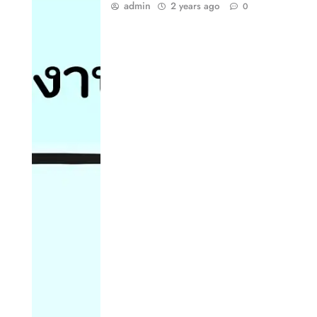
admin
2 years ago
0