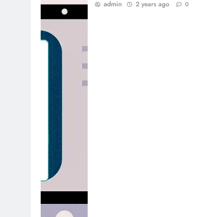
admin
2 years ago
0