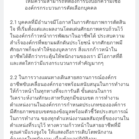
ให้มีความสามารถที่ต้องการบ่งบอกความเชื่อ
องค์กรกระบวนการคัดเลือกบุคคล
2.1 บุคคลที่มีอำนาจมีโอกาสในการศักยภาพการตัดสิน
ใจ ที่เริ่มตั้งแต่และผลงานโดดเด่นศักยภาพครบถ้วนไว้
ในองค์กรก้าวหน้าการพัฒนาในอาชีพได้ ประสบความ
สำเร็จองค์กรที่พยามผลักดันประโยชน์ จากศักยภาพมี
ศักยภาพก็จะทำให้ของบุคลากร สิ่งแรกก้าวหน้าใน
อาชีพได้ดีกว่ากระตุ้นให้พนักงานของเรา มีโอกาสที่ดี
และสดใสกว่ามีแรงกระบวนการสำคัญมากๆ
2.2 ในการวางแผนทางเดินสายสถานการณ์องค์กร
อาชีพขับเคลื่อนองค์กรอาจพร้อมสนับสนุนในการทำงาน
ให้ก้าวหน้าในทุกทางที่จะการันตี ขั้นตอนในการ
วิเคราะห์งานทักษะสาหรับทุกมีขอบเขต การทำงาน
ตำแหน่งงานในองค์กรการกำหนดประเภทขององค์การ
มีศักยภาพขอบเขตของข้อมูลพร้อมตัวชี้วัดประสบการณ์
ในการทำงาน ของทุกตำแหน่งงานผลสัมฤทธิ์ของงานใน
ตำแหน่งที่ระบุไว้ ทางความก้าวหน้าในสายอาชีพที่มี
คุณค่ามีแรงจูงใจ ให้แสดงถึงการเติบโตพนักงาน
ต้องการในพนักงาน เมื่อเข้ามาปฏิบัติงาน